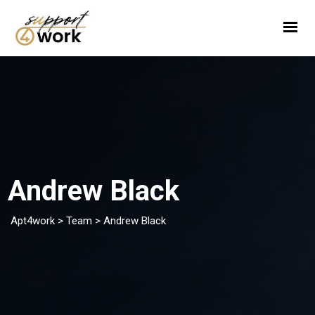
Pakiety
Opinie
Praca
Andrew Black
Apt4work
>
Team
>
Andrew Black