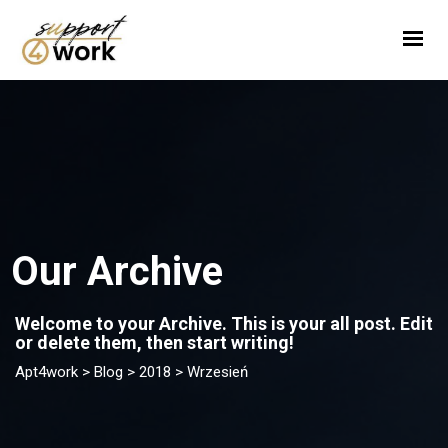
Pakiety
Opinie
Praca
Our Archive
Welcome to your Archive. This is your all post. Edit
or delete them, then start writing!
Apt4work
>
Blog
>
2018
>
Wrzesień